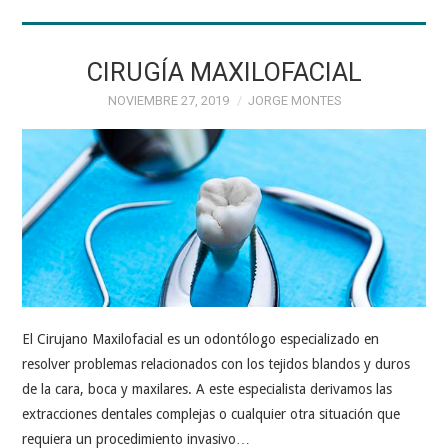
AGENDA TU CITA
PROFESIONALES
CIRUGÍA MAXILOFACIAL
NOVIEMBRE 27, 2019
JORGE MONTES
ESPECIALIDADES
CONTÁCTANOS
El Cirujano Maxilofacial es un odontólogo especializado en
resolver problemas relacionados con los tejidos blandos y duros
de la cara, boca y maxilares. A este especialista derivamos las
extracciones dentales complejas o cualquier otra situación que
requiera un procedimiento invasivo…