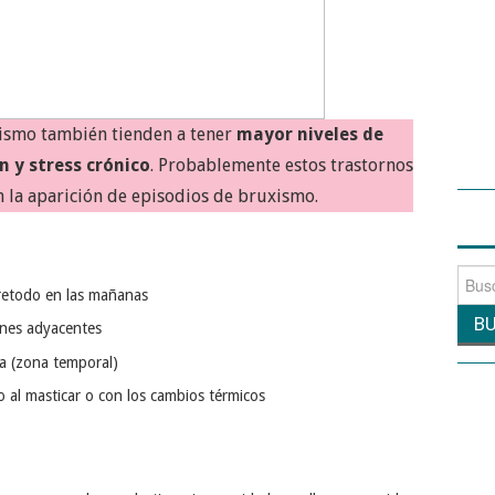
ismo también tienden a tener
mayor niveles de
n y stress crónico
. Probablemente estos trastornos
n la aparición de episodios de bruxismo.
Busca
bretodo en las mañanas
por:
iones adyacentes
za (zona temporal)
o al masticar o con los cambios térmicos