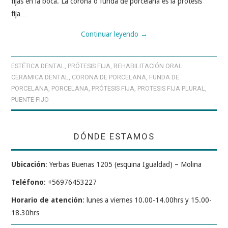
fijas en la boca. La corona o funda de porcelana es la prótesis
fija…
Continuar leyendo
→
ESTÉTICA DENTAL
,
PRÓTESIS FIJA
,
REHABILITACIÓN ORAL
CERAMICA DENTAL
,
CORONA DE PORCELANA
,
FUNDA DE
PORCELANA
,
PORCELANA
,
PRÓTESIS FIJA
,
PROTESIS FIJA PLURAL
,
PUENTE FIJO
DÓNDE ESTAMOS
Ubicación
: Yerbas Buenas 1205 (esquina Igualdad) – Molina
Teléfono
: +56976453227
Horario de atención
: lunes a viernes 10.00-14.00hrs y 15.00-
18.30hrs