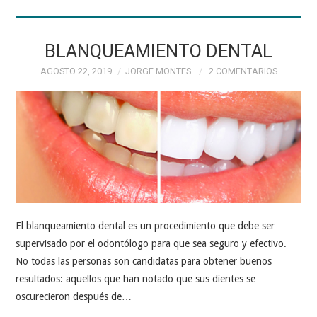
AGENDA TU CITA
PROFESIONALES
BLANQUEAMIENTO DENTAL
AGOSTO 22, 2019
JORGE MONTES
2 COMENTARIOS
ESPECIALIDADES
CONTÁCTANOS
El blanqueamiento dental es un procedimiento que debe ser
supervisado por el odontólogo para que sea seguro y efectivo.
No todas las personas son candidatas para obtener buenos
resultados: aquellos que han notado que sus dientes se
oscurecieron después de…