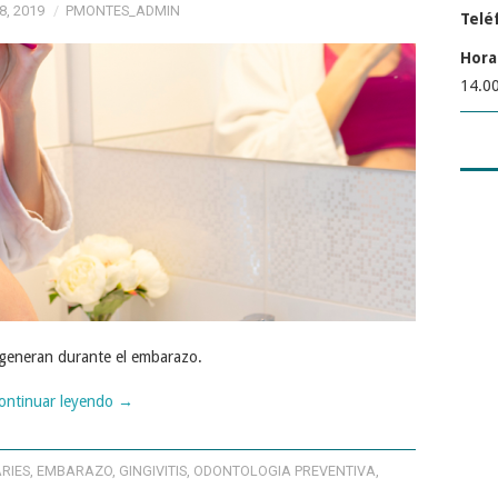
, 2019
PMONTES_ADMIN
Telé
Hora
14.00
 generan durante el embarazo.
ontinuar leyendo
→
RIES
,
EMBARAZO
,
GINGIVITIS
,
ODONTOLOGIA PREVENTIVA
,