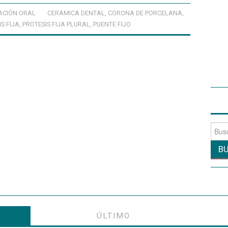
ACIÓN ORAL
CERAMICA DENTAL
,
CORONA DE PORCELANA
,
S FIJA
,
PROTESIS FIJA PLURAL
,
PUENTE FIJO
Busca
por:
ÚLTIMO